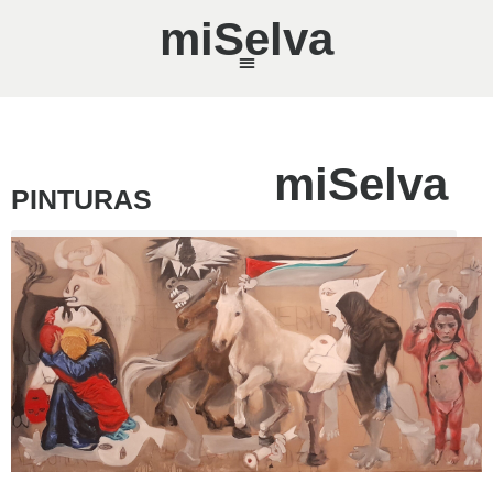
miSelva
miSelva
PINTURAS