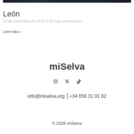
León
23 de noviembre de 2025
No hay comentarios
Leer más »
miSelva
info@miselva.org ⎥ +34 656 31 01 82
©
2026
miSelva