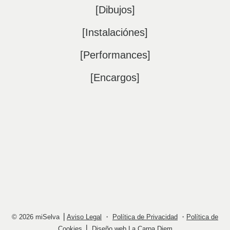
[Dibujos]
[Instalaciónes]
[Performances]
[Encargos]
©
2026
miSelva ⎥
Aviso Legal
・
Política de Privacidad
・
Política de
Cookies
⎥ Diseño web
La Carpa Diem