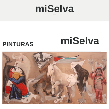
miSelva
miSelva
PINTURAS