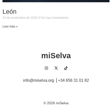
León
23 de noviembre de 2025
No hay comentarios
Leer más »
miSelva
info@miselva.org ⎥ +34 656 31 01 82
©
2026
miSelva